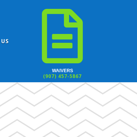

 US
WAIVERS
(907) 457-5867